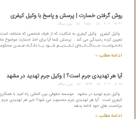
روش گرفتن خسارت | پرسش و پاسخ با وکیل کیفری
2020-08-31
15:50
بدون دیدگاه
وکیل کیفری وکیل کیفری به شکایت که از طرف شخصی که متخلف است و ع
دادخـواسـت جــداگــانــه‌ای تـقــدیــم شــود یــا دادگـاه ضـمـن محکو
ادامه مطلب »
آیا هر تهدیدی جرم است؟ | وکیل جرم تهدید در مشهد
2020-08-26
16:43
بدون دیدگاه
وکیل جرم تهدید در مشهد موسسه حقوقی بین المللی راه امید با همکاری 
کیفری است. آیا هر تهدیدی جرم محسوب می شود؟ خیر هر تهدیدی جرم نمی 
مزاحمت های خود ادامه بدهد
ادامه مطلب »
پرسش و پاسخ کیفری با وکیل متخصص در مشهد | موسسه ح