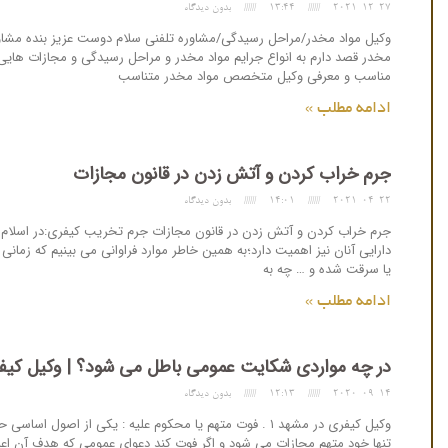
2021-12-27
13:44
بدون دیدگاه
وکیل مواد مخدر/مراحل رسیدگی/مشاوره تلفنی سلام دوست عزیز بنده مشاور
مخدر قصد دارم به انواع جرایم مواد مخدر و مراحل رسیدگی و مجازات هایی که
مناسب و معرفی وکیل متخصص مواد مخدر متناسب
ادامه مطلب »
جرم خراب کردن و آتش زدن در قانون مجازات
2021-04-22
14:01
بدون دیدگاه
جرم خراب کردن و آتش زدن در قانون مجازات جرم تخریب کیفری:در اسلام به 
دارایی آنان نیز اهمیت دارد؛به همین خاطر موارد فراوانی می بینیم که زما
یا سرقت شده و … چه به
ادامه مطلب »
در چه مواردی شکایت عمومی باطل می شود؟ | وکیل کیف
2020-09-14
12:13
بدون دیدگاه
وکیل کیفری در مشهد ۱ . فوت متهم یا محکوم علیه : یکی از
تنها خود متهم مجازات می شود و اگر فوت کند دعوای عمومی که هدف آن اعم