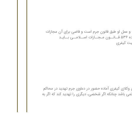
مل او طبق قانون جرم است و قاضی برای آن مجازات
تعیین کرده رسیدگی می کند . پرسش شما آیا برای اخذ خسارت موضوع ماده ۵۳۶ قــانــون مـجــازات اســلامــی بــایـد
میت کیفری
وکلای کیفری آماده حضور در دعاوی جرم تهدید در محاکم
باشد چنانکه اگر شخصی، دیگری را تهدید کند که اگر به
قوقی بین‌المللی راه امید