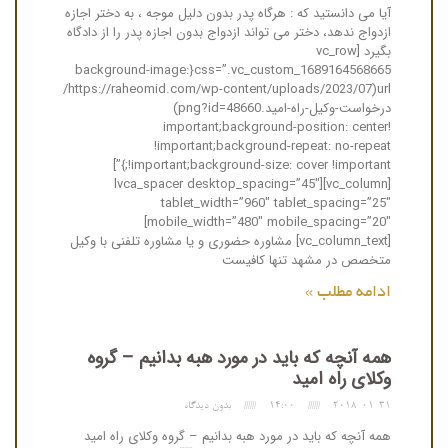
آیا می دانستید که : هرگاه پدر بدون دلیل موجه ، به دختر اجازه
ازدواج ندهد، دختر می تواند ازدواج بدون اجازه پدر را از دادگاه
بگیرد [vc_row
css=”.vc_custom_1689164568665{background-image:
url(https://raheomid.com/wp-content/uploads/2023/07/
درخواست-وکیل-راه-امید.png?id=48660)
!important;background-position: center
!important;background-repeat: no-repeat
!important;background-size: cover !important;}”]
[vc_column][lvca_spacer desktop_spacing=”45″
tablet_width=”960″ tablet_spacing=”25″
mobile_width=”480″ mobile_spacing=”20″]
[vc_column_text] مشاوره حضوری و یا مشاوره تلفنی با وکیل
متخصص در مشهد تنها کافیست
ادامه مطلب »
همه آنچه که باید در مورد هبه بدانیم – گروه
وکلای راه امید
2018-01-31
14:00
بدون دیدگاه
همه آنچه که باید در مورد هبه بدانیم – گروه وکلای راه امید