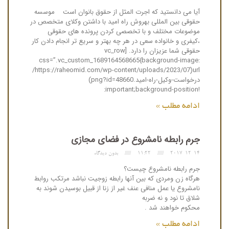
آیا می دانستید که اجرت المثل از حقوق بانوان است موسسه
حقوقی بین المللی بهروش راه امید با داشتن وکلای متخصص در
موضوعات مختلف و با تخصصی کردن پرونده های حقوقی
،کیفری و خانواده سعی در هر چه بهتر و سریع تر انجام دادن کار
حقوقی شما عزیزان را دارد. [vc_row
css=”.vc_custom_1689164568665{background-image:
url(https://raheomid.com/wp-content/uploads/2023/07/
درخواست-وکیل-راه-امید.png?id=48660)
!important;background-position:
ادامه مطلب »
جرم رابطه نامشروع در فضای مجازی
2017-12-14
11:22
بدون دیدگاه
جرم رابطه نامشروع چیست؟
هرگاه زن ومردی که بین آنها رابطه زوجیت نباشد مرتکب روابط
نامشروع یا عمل منافی عنف غیر از زنا از قبیل بوسیدن شوند به
شلاق تا نود و نه ضربه
محکوم خواهند شد .
ادامه مطلب »