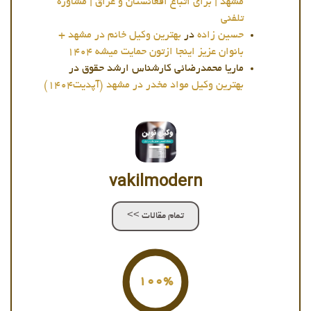
مشهد | برای اتباع افغانستان و عراق | مشاوره
تلفنی
حسین زاده
در
بهترین وکیل خانم در مشهد +
بانوان عزیز اینجا ازتون حمایت میشه 1404
ماریا محمدرضائی کارشناس ارشد حقوق
در
بهترین وکیل مواد مخدر در مشهد (آپدیت1404)
vakilmodern
تمام مقالات >>
100%