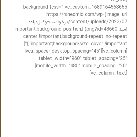
css=”.vc_custom_1689164568665{background-
image: url(https://raheomid.com/wp-
content/uploads/2023/07/درخواست-وکیل-راه-
امید.png?id=48660) !important;background-position:
center !important;background-repeat: no-repeat
!important;background-size: cover !important;}”]
[vc_column][lvca_spacer desktop_spacing=”45″
tablet_width=”960″ tablet_spacing=”25″
mobile_width=”480″ mobile_spacing=”20″]
[vc_column_text]
مشاوره حضوری و یا مشاوره تلفنی با وکیل
متخصص توهین
تنها کافیست فرم ذیل را پر کنید ظرف حداکثر نیم ساعت
باشما تماس گرفته میشود و نزدیک ترین وکیل به شما
.
معرفی میگردد