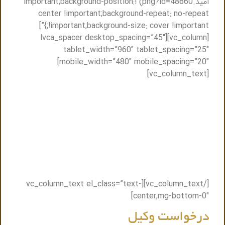
امید.png?id=48660) !important;background-position:
center !important;background-repeat: no-repeat
!important;background-size: cover !important;}”]
[vc_column][lvca_spacer desktop_spacing=”45″
tablet_width=”960″ tablet_spacing=”25″
mobile_width=”480″ mobile_spacing=”20″]
[vc_column_text]
مشاوره حضوری و یا مشاوره تلفنی با وکیل
متخصص توهین
تنها کافیست فرم ذیل را پر کنید ظرف حداکثر نیم ساعت
باشما تماس گرفته میشود و نزدیک ترین وکیل به شما
.
معرفی میگردد
[/vc_column_text][vc_column_text el_class=”text-
center,mg-bottom-0″]
درخواست وکیل