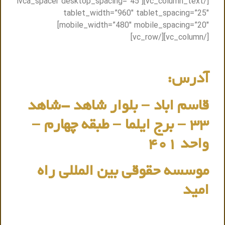
[/vc_column_text][lvca_spacer desktop_spacing=”45″
tablet_width=”960″ tablet_spacing=”25″
mobile_width=”480″ mobile_spacing=”20″]
[/vc_column][/vc_row]
آدرس:
قاسم اباد – بلوار شاهد -شاهد
33 – برج ایلما – طبقه چهارم –
واحد 401
موسسه حقوقی بین المللی راه
امید