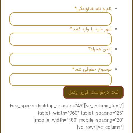
نام و نام خانوادگی
*
شهر خود را وارد کنید
*
تلفن همراه
*
موضوع حقوقی شما
*
[/vc_column_text][lvca_spacer desktop_spacing=”45″
tablet_width=”960″ tablet_spacing=”25″
mobile_width=”480″ mobile_spacing=”20″]
[/vc_column][/vc_row]