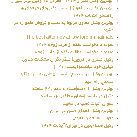
بهترین وکیل شیراز 1404 | معرفی ۱۰ وکیل برتر شیراز
بهترین وکیل در اهواز | لیست وکیل‌های حرفه‌ای +
راهنمای انتخاب 1404
بهترین وکیل دعاوی مربوط به نصب و فروش ماهواره در
مشهد
The best atttorney at law foreign natinals
نمونه دادخواست نفقه از طرف زوجه 1404
نمونه دادخواست مطالبه نفقه از جانب زوجه
وکیل کیفری در قزوین| دیگر نگران مشکلات دعاوی
کیفری خود نباشید(آپدیت1402)
بهترین وکیل در سنندج | لیست 5 تایی بهترین وکلای
سنندج راه امید
بهترین وکیل ارومیه|مشاوره تلفنی 24 ساعته
وکیل در بابلسر|مشاوره تلفنی 24 ساعته
دعوای اثبات نسب در مشهد
بهترین وکیل اهدای جنین در ایران
مجوز سقط جنین قانونی
وکیل سقط جنین در تهران/آپدیت 1404