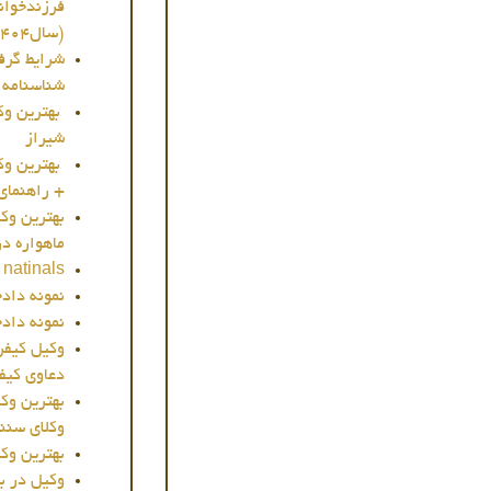
فرزندخوان
(سال1404)
شرایط گرفت
شناسنامه |
شیراز
بهترین وک
+ راهنمای ان
بهترین وک
ماهواره د
 natinals
نمونه دادخ
نمونه داد
وکیل کیفر
دعاوی کیفری
وکلای سنند
بهترین وکیل 
وکیل در بابل