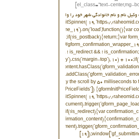
el_class=”text-center,mg-bo
zeOnLoaded( function() {gformInitSpinner( 19, 'https://raheomi
ue );jQuery('#gform_ajax_frame_19').on('load',function(){var co
xOf('GF_AJAX_POSTBACK') >= 0;if(!is_postback){return;}var form
 = jQuery(this).contents().find('#gform_confirmation_wrapper_19
m = form_content.length > 0 && ! is_redirect && ! is_confirmation
'), 10) + parseInt(jQuery('body').css('margin-top'), 10) + 100;if
rm_content.html());if(form_content.hasClass('gform_validation_
{jQuery('#gform_wrapper_19').addClass('gform_validation_error'
imeout( function() { /* delay the scroll by 50 milliseconds to 
epicker();}if(window['gformInitPriceFields']) {gformInitPriceFiel
ge_number_19').val();gformInitSpinner( 19, 'https://raheomid
spinner.svg', true );jQuery(document).trigger('gform_page_loade
ubmitting_19'] = false;}else if(!is_redirect){var confirmation_
AX_POSTBACK').html();if(!confirmation_content){confirmation_c
mation_content);jQuery(document).trigger('gform_confirmation_
[19]);window['gf_submittin