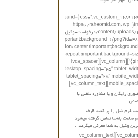
 آن اظهار نظر نمود.
css=”.vc_custom_1689164568665{background-
image: url(https://raheomid.com/wp-
content/uploads/2023/07/درخواست-وکیل-راه-
امید.png?id=48660) !important;background-
position: center !important;background
no-repeat !important;background-siz
!important;}”][vc_column][lvca_spacer
desktop_spacing=”45″ tablet_wid
tablet_spacing=”25″ mobile_wid
mobile_spacing=”20″][v
وری رایگان و یا مشاوره تلفنی با
خصص
ست فرم ذیل را پر کنید ظرف
م ساعت باشما تماس گرفته میشود
رین وکیل به شما معرفی میگردد .
[/vc_column_text][vc_column_text