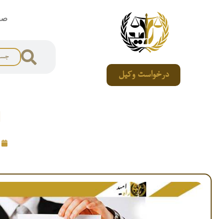
صف
درخواست وکیل
ا