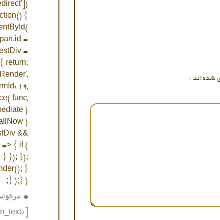
irect'])
ction() {
mentById(
Span.id =
TestDiv =
{ return;
tRender',
 شده‌اند
*
rmId: 19,
ce( func,
mediate )
callNow )
estDiv &&
=> { if (
} }); });
nder(); }
} );} );
درخواس