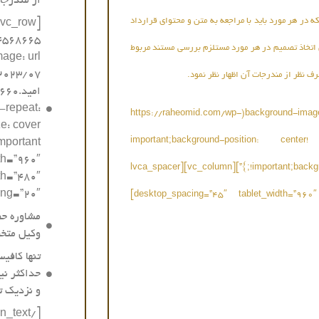
از مندرجات
در هر مورد باید با مراجعه به متن و محتوای قرارداد
[vc_row
اتخاذ تصمیم در هر مورد مستلزم بررسی مستند مربوط
ف نظر از مندرجات آن اظهار نظر نمود.
-repeat:
[vc_row css=”.vc_custom_1689164568665{background-image: url(https://raheomid.com/wp-
e: cover
content/uploads/2023/07/درخواست-وکیل-راه-امید.png?id=48660) !important;background-position: center
th=”960″
!important;background-repeat: no-repeat !important;background-size: cover !important;}”][vc_column][lvca_spacer
th=”480″
c_column_text]
desktop_spacing=”45″ tablet_width=”960″ tablet_spacing=”25″ mobile_width=”480″ mobile_spacing=”20″]
مشاوره حض
وکیل مت
تنها کافی
حداکثر نی
و نزدیک ت
 نزدیک ترین وکیل به شما معرفی میگردد .