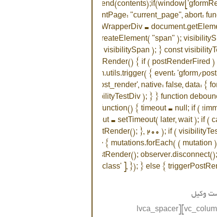
else{jQuery('#gform_19').append(contents);if(window['gformRed
nder", [{ formId: "19", currentPage: "current_page", abort: fun
Prevented) { return; } const gformWrapperDiv = document.getEle
t visibilitySpan = document.createElement( "span" ); visibility
AdjacentElement( "afterend", visibilitySpan ); } const visibility
 = false; function triggerPostRender() { if ( postRenderFired ) 
', [19, current_page] ); gform.utils.trigger( { event: 'gform/pos
tils.trigger( { event: 'gform/post_render', native: false, data: { fo
v.parentNode.removeChild( visibilityTestDiv ); } } function deboun
 args = arguments; var later = function() { timeout = null; if ( !im
learTimeout( timeout ); timeout = setTimeout( later, wait ); if ( 
ce( function() { triggerPostRender(); }, 200 ); if ( visibilityT
tionObserver( ( mutations ) => { mutations.forEach( ( mutation ) 
== null ) { debouncedTriggerPostRender(); observer.disconnect(); 
true, attributeFilter: [ 'style', 'class' ], }); } else { triggerPostRe
ت وکیل
[/vc_column_text][lvca_spacer