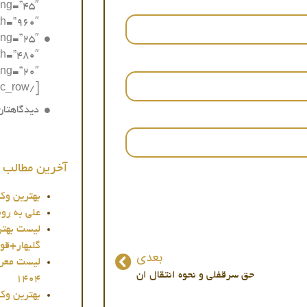
ing=”45″
th=”960″
ing=”25″
th=”480″
[/vc_row]
دیدگاهتان
آخرین مطالب و
بهترین وکیل
علی به رو
لیست بهتر
گلبهار+قوانی
بعدی
لیست معرفی
حق سرقفلی و نحوه انتقال ان
1404
بهترین وکی