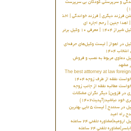
دگی و سرپرستی کودکان بی سرپرست
ن فرزند دیگری | فرزند خواندگی | اخذ
 اهدا جنین | رحم اجاره ای
بهترین وکیل شیراز 1404 | معرفی ۱۰ وکیل برتر
یل در اهواز | لیست وکیل‌های حرفه‌ای
تخاب 1404
یل دعاوی مربوط به نصب و فروش
ر مشهد
The best atttorney at law foreign
واست نفقه از طرف زوجه 1404
خواست مطالبه نفقه از جانب زوجه
ی در قزوین| دیگر نگران مشکلات
 خود نباشید(آپدیت1402)
بهترین وکیل در سنندج | لیست 5 تایی بهترین
ج راه امید
ارومیه|مشاوره تلفنی 24 ساعته
سر|مشاوره تلفنی 24 ساعته