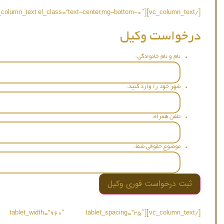
[/vc_column_text][vc_column_text el_class=”text-center,mg-bottom-0″]
درخواست وکیل
نام و نام خانوادگی
*
شهر خود را وارد کنید
*
تلفن همراه
*
موضوع حقوقی شما
*
ing=”45″ tablet_width=”960″ tablet_spacing=”25″