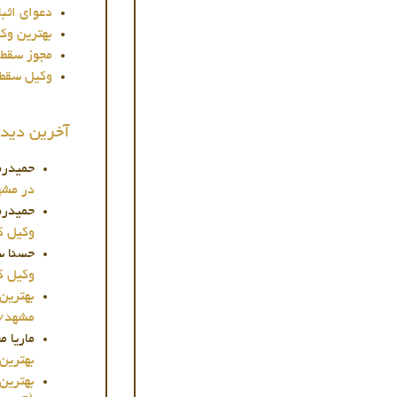
دعوای اثب
بهترین وک
مجوز سقط 
وکیل سقط ج
آخرین دیدگا
حمیدرض
در مشه
حمیدرض
وکیل کلا
حسنا س
وکیل کلا
بهترین
مشهد/حا
ماریا 
بهترین و
بهترین