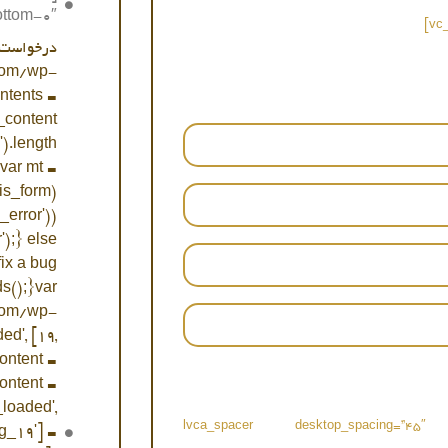
ttom-0″]
d.com/wp-
ntents =
_content
').length
;var mt =
(is_form)
error'))
);} else
fix a bug
ds();}var
.com/wp-
d', [19,
content =
ontent =
loaded',
[/vc_column_text][lvca_spacer desktop_spac
g_19'] =