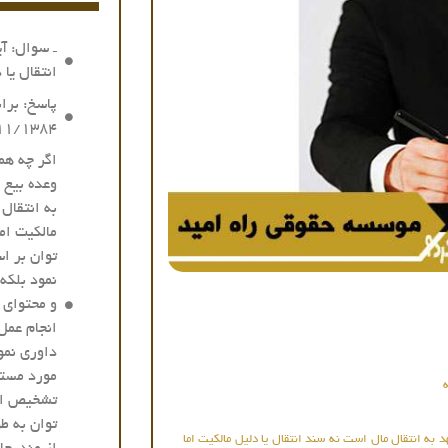
ـ سوال: آی
انتقال یا 
۲۶/۱۱/۱۳۸۴اداره کل حقوق
اگر چه هما
وعده بیع 
به انتقال
مالکیت ام
توان بر ا
نمود بلکه 
و محتوای 
انجام عم
داوری نمو
مورد مستل
تشخیص ارا
توان به ط
د به انتقال مال است نه سند انتقال یا دلیل مالکیت اما