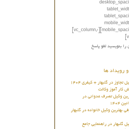
desktop_spac
tablet_wid
tablet_spac
mobile_wid
mobile_spacing=”20″][/vc_column]
 را بنویسید لغو پاسخ
 رویداد ها
 تجاوز در گلبهار + کیفری 1404
ش کار آموز وکالت
ین وکیل تصرف عدوانی در
ن 1404
 بهترین وکیل خانواده در گلبهار
ل گلبهار در راهنمایی جامع