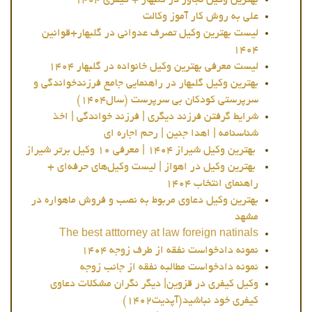
بهترین وکیل تجاوز در گلبهار + کیفری 1404
علی به روش کار آموز وکالت
لیست بهترین وکیل تصرف عدوانی در گلبهار+قوانین
1404
لیست معرفی بهترین وکیل خانواده در گلبهار 1404
بهترین وکیل گلبهار در راهنمایی جامع فرزندخواندگی و
سرپرستی کودکان بی سرپرست (سال1404)
شرایط گرفتن فرزند دیگری | فرزند خواندگی | اخذ
شناسنامه | اهدا جنین | رحم اجاره ای
بهترین وکیل شیراز 1404 | معرفی ۱۰ وکیل برتر شیراز
بهترین وکیل در اهواز | لیست وکیل‌های حرفه‌ای +
راهنمای انتخاب 1404
بهترین وکیل دعاوی مربوط به نصب و فروش ماهواره در
مشهد
The best atttorney at law foreign natinals
نمونه دادخواست نفقه از طرف زوجه 1404
نمونه دادخواست مطالبه نفقه از جانب زوجه
وکیل کیفری در قزوین| دیگر نگران مشکلات دعاوی
کیفری خود نباشید(آپدیت1402)