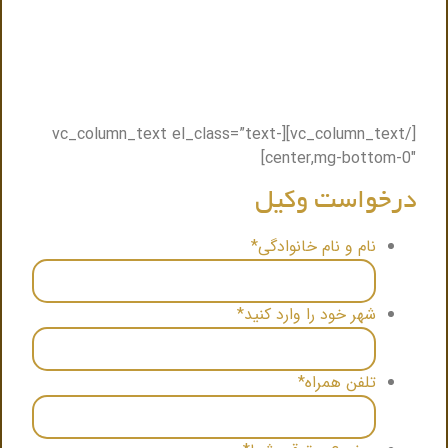
تنها کافیست فرم ذیل را پر کنید ظرف حداکثر نیم ساعت
باشما تماس گرفته میشود و نزدیک ترین وکیل به شما
.
معرفی میگردد
[/vc_column_text][vc_column_text el_class=”text-
center,mg-bottom-0″]
درخواست وکیل
نام و نام خانوادگی
*
شهر خود را وارد کنید
*
تلفن همراه
*