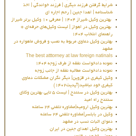
شرایط گرفتن فرزند دیگری | فرزند خواندگی | اخذ
شناسنامه | اهدا جنین | رحم اجاره ای
بهترین وکیل شیراز 1404 | معرفی ۱۰ وکیل برتر شیراز
بهترین وکیل در اهواز | لیست وکیل‌های حرفه‌ای +
راهنمای انتخاب 1404
بهترین وکیل دعاوی مربوط به نصب و فروش ماهواره در
مشهد
The best atttorney at law foreign natinals
نمونه دادخواست نفقه از طرف زوجه 1404
نمونه دادخواست مطالبه نفقه از جانب زوجه
وکیل کیفری در قزوین| دیگر نگران مشکلات دعاوی
کیفری خود نباشید(آپدیت1402)
بهترین وکیل در سنندج | لیست 5 تایی بهترین وکلای
سنندج راه امید
بهترین وکیل ارومیه|مشاوره تلفنی 24 ساعته
وکیل در بابلسر|مشاوره تلفنی 24 ساعته
دعوای اثبات نسب در مشهد
بهترین وکیل اهدای جنین در ایران