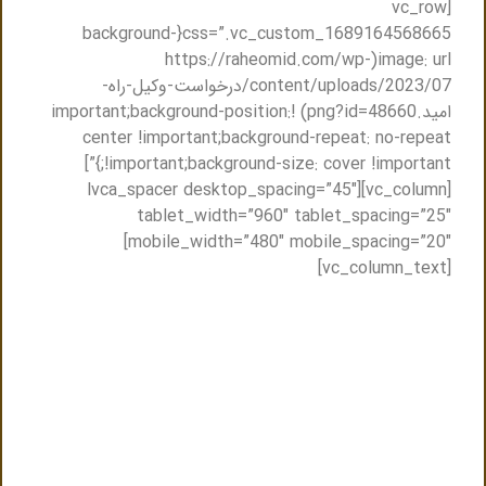
[vc_row
css=”.vc_custom_1689164568665{background-
image: url(https://raheomid.com/wp-
content/uploads/2023/07/درخواست-وکیل-راه-
امید.png?id=48660) !important;background-position:
center !important;background-repeat: no-repeat
!important;background-size: cover !important;}”]
[vc_column][lvca_spacer desktop_spacing=”45″
tablet_width=”960″ tablet_spacing=”25″
mobile_width=”480″ mobile_spacing=”20″]
[vc_column_text]
مشاوره حضوری و یا مشاوره تلفنی با وکیل
انتقال مال غیر در مشهد
تنها کافیست فرم ذیل را پر کنید ظرف حداکثر نیم ساعت
باشما تماس گرفته میشود و نزدیک ترین وکیل به شما
.
معرفی میگردد