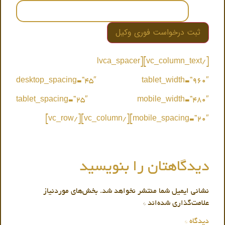
[/vc_column_text][lvca_spacer
desktop_spacing=”45″ tablet_width=”960″
tablet_spacing=”25″ mobile_width=”480″
mobile_spacing=”20″][/vc_column][/vc_row]
دیدگاهتان را بنویسید
نشانی ایمیل شما منتشر نخواهد شد.
بخش‌های موردنیاز
علامت‌گذاری شده‌اند
*
دیدگاه
*