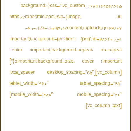
css=”.vc_custom_1689164568665{background-
image: url(https://raheomid.com/wp-
content/uploads/2023/07/درخواست-وکیل-راه-
امید.png?id=48660) !important;background-position:
center !important;background-repeat: no-repeat
!important;background-size: cover !important;}”]
[vc_column][lvca_spacer desktop_spacing=”45″
tablet_width=”960″ tablet_spacing=”25″
mobile_width=”480″ mobile_spacing=”20″]
[vc_column_text]
مشاوره حضوری و یا مشاوره تلفنی با وکیل اقامتگاه