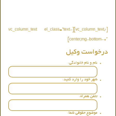
تنها کافیست فرم ذیل را پر کنید ظرف حداکثر نیم ساعت باشما
تماس گرفته میشود و نزدیک ترین وکیل به شما معرفی میگردد .
[/vc_column_text][vc_column_text el_class=”text-
center,mg-bottom-0″]
درخواست وکیل
نام و نام خانوادگی
*
شهر خود را وارد کنید
*
تلفن همراه
*
موضوع حقوقی شما
*