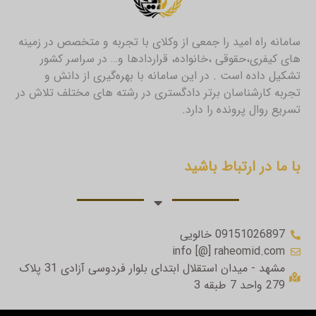
سامانه راه امید را جمعی از وکلای با تجربه و متخصص در زمینه
های کیفری،حقوقی ،خانواده، قراردادها و… در سراسر کشور
تشکیل داده است . در این سامانه با بهره‌گیری از دانش و
تجربه کارشناسان برتر دادگستری در رشته های مختلف تلاش در
تسریع روال پرونده را دارد.
با ما در ارتباط باشید
09151026897 خالویی
info [@] raheomid.com
مشهد - میدان استقلال ابتدای بلوار فردوسی آزادی 31 پلاک
279 واحد 7 طبقه 3