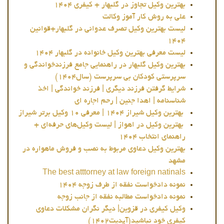
بهترین وکیل تجاوز در گلبهار + کیفری 1404
علی به روش کار آموز وکالت
لیست بهترین وکیل تصرف عدوانی در گلبهار+قوانین
1404
لیست معرفی بهترین وکیل خانواده در گلبهار 1404
بهترین وکیل گلبهار در راهنمایی جامع فرزندخواندگی و
سرپرستی کودکان بی سرپرست (سال1404)
شرایط گرفتن فرزند دیگری | فرزند خواندگی | اخذ
شناسنامه | اهدا جنین | رحم اجاره ای
بهترین وکیل شیراز 1404 | معرفی ۱۰ وکیل برتر شیراز
بهترین وکیل در اهواز | لیست وکیل‌های حرفه‌ای +
راهنمای انتخاب 1404
بهترین وکیل دعاوی مربوط به نصب و فروش ماهواره در
مشهد
The best atttorney at law foreign natinals
نمونه دادخواست نفقه از طرف زوجه 1404
نمونه دادخواست مطالبه نفقه از جانب زوجه
وکیل کیفری در قزوین| دیگر نگران مشکلات دعاوی
کیفری خود نباشید(آپدیت1402)