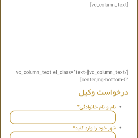
[vc_column_text]
مشاوره حضوری و یا مشاوره تلفنی با وکیل
متخصص حقوقی
تنها کافیست فرم ذیل را پر کنید ظرف حداکثر نیم ساعت
باشما تماس گرفته میشود و نزدیک ترین وکیل به شما
.
معرفی میگردد
[/vc_column_text][vc_column_text el_class=”text-
center,mg-bottom-0″]
درخواست وکیل
نام و نام خانوادگی
*
شهر خود را وارد کنید
*