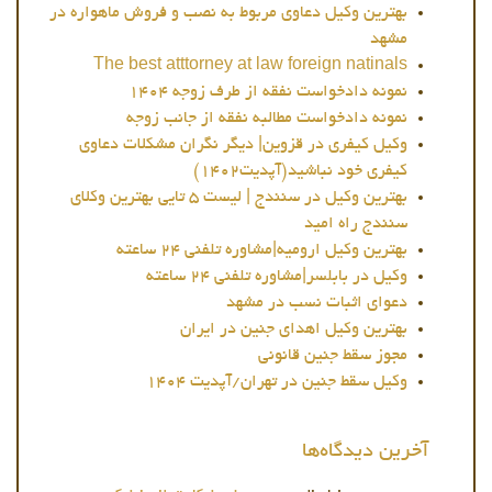
بهترین وکیل دعاوی مربوط به نصب و فروش ماهواره در
مشهد
The best atttorney at law foreign natinals
نمونه دادخواست نفقه از طرف زوجه 1404
نمونه دادخواست مطالبه نفقه از جانب زوجه
وکیل کیفری در قزوین| دیگر نگران مشکلات دعاوی
کیفری خود نباشید(آپدیت1402)
بهترین وکیل در سنندج | لیست 5 تایی بهترین وکلای
سنندج راه امید
بهترین وکیل ارومیه|مشاوره تلفنی 24 ساعته
وکیل در بابلسر|مشاوره تلفنی 24 ساعته
دعوای اثبات نسب در مشهد
بهترین وکیل اهدای جنین در ایران
مجوز سقط جنین قانونی
وکیل سقط جنین در تهران/آپدیت 1404
آخرین دیدگاه‌ها