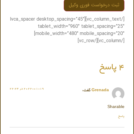
[/vc_column_text][lvca_spacer desktop_spacing=”45″
tablet_width=”960″ tablet_spacing=”25″
mobile_width=”480″ mobile_spacing=”20″]
[/vc_column][/vc_row]
4 پاسخ
2022-01-19 در 22:24
Grenada
گفت:
Sharable
پاسخ