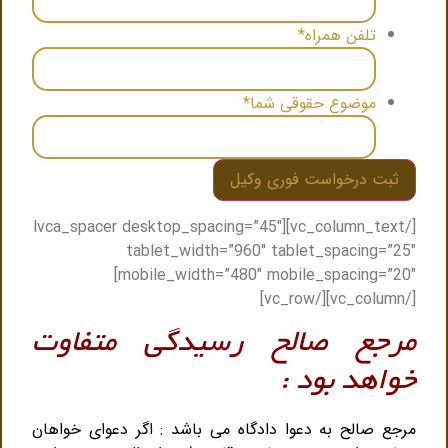
تلفن همراه
*
موضوع حقوقی شما
*
[/vc_column_text][lvca_spacer desktop_spacing=”45″
tablet_width=”960″ tablet_spacing=”25″
mobile_width=”480″ mobile_spacing=”20″]
[/vc_column][/vc_row]
مرجع صالح رسیدگی متفاوت
خواهد بود :
مرجع صالح به دعوا دادگاه می باشد : اگر دعوای خواهان